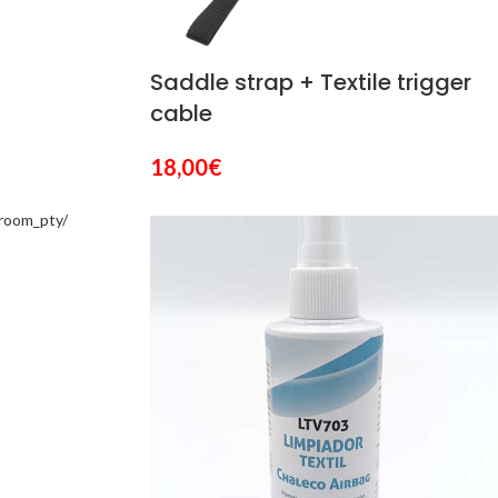
Saddle strap + Textile trigger
cable
18,00
€
room_pty/