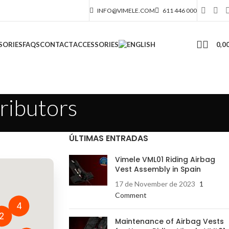
INFO@VIMELE.COM
611 446 000
0,0
SORIES
FAQS
CONTACT
ACCESSORIES
tributors
ÚLTIMAS ENTRADAS
Vimele VML01 Riding Airbag
Vest Assembly in Spain
17 de November de 2023
1
Comment
4
2
Maintenance of Airbag Vests