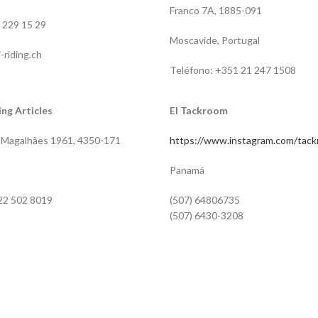
Franco 7A, 1885-091
 229 15 29
Moscavide, Portugal
i-riding.ch
Teléfono: +351 21 247 1508
ng Articles
El Tackroom
e Magalhães 1961, 4350-171
https://www.instagram.com/tack
Panamá
22 502 8019
(507) 64806735
(507) 6430-3208