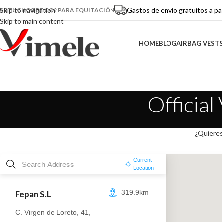
Gastos de envío gratuitos a pa
Skip to navigation
ARTUCHOS DE CO2 PARA EQUITACIÓN
Skip to main content
HOME
BLOG
AIRBAG VEST
Official
¿Quieres
Current
Location
Fepan S.L
319.9km
C. Virgen de Loreto, 41
,