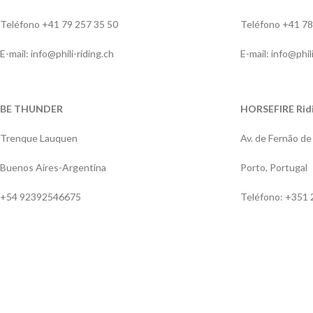
Centro Hípico El
658.2km
Cortijo
Teléfono +41 79 257 35 50
Teléfono +41 78
Crta, AV-500, PK. 10, 800, 05195 Urraca
E-mail: info@phili-riding.ch
E-mail: info@phil
Miguel, Ávila
Urraca Miguel
Ávila
05195
España
BE THUNDER
HORSEFIRE Ridi
653 628 440
Trenque Lauquen
Av. de Fernão d
Buenos Aires-Argentina
Porto, Portugal
Terraequus
666.3km
Av. Fuenlabrada, 27
,
+54 92392546675
Teléfono: +351 
28950
Moraleja de Enmedio
,
Madrid
,
España
691 69 53 23
725.5km