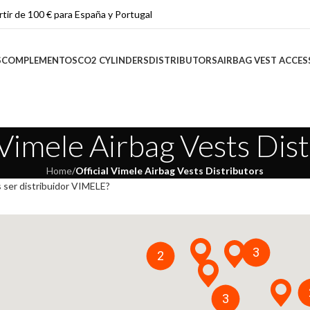
rtir de 100 € para España y Portugal
S
COMPLEMENTOS
CO2 CYLINDERS
DISTRIBUTORS
AIRBAG VEST ACCES
 Vimele Airbag Vests Dis
Home
/
Official Vimele Airbag Vests Distributors
 ser distribuidor VIMELE?
3
2
3