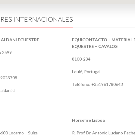
ORES INTERNACIONALES
– ALDANI ECUESTRE
EQUICONTACTO – MATERIAL 
EQUESTRE – CAVALOS
o 2599
8100-234
Loulé, Portugal
39023708
Teléfono: +351961780643
aldani.cl
Horsefire Lisboa
 6600 Locarno – Suiza
R. Prof. Dr. António Luciano Pac