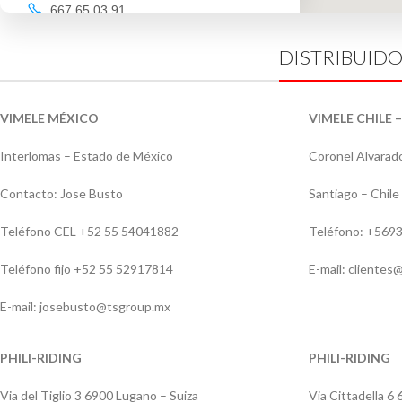
667 65 03 91
DISTRIBUID
Tienda Hípica Canalón
550.2km
C. Campanario, 33
,
VIMELE MÉXICO
VIMELE CHILE 
23440
Baeza
,
Jaén
,
España
Interlomas – Estado de México
Coronel Alvarad
953 74 04 05
Contacto: Jose Busto
Santiago – Chile
Teléfono CEL +52 55 54041882
Teléfono: +569
Tienda Hípica Veterval
595.6km
Teléfono fijo +52 55 52917814
E-mail: clientes@
Av. Gregorio Prieto, 31
,
13300
Valdepeñas
,
Ciudad Real
,
España
E-mail: josebusto@tsgroup.mx
696 92 80 17
PHILI-RIDING
PHILI-RIDING
Via del Tiglio 3 6900 Lugano – Suiza
Via Cittadella 6