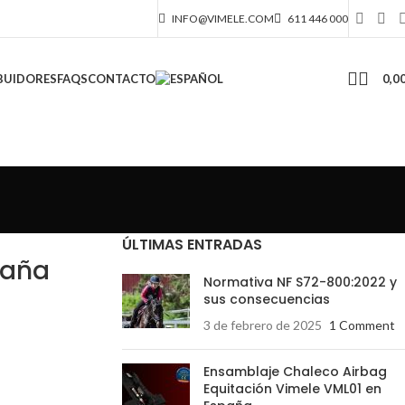
INFO@VIMELE.COM
611 446 000
0,0
BUIDORES
FAQS
CONTACTO
ÚLTIMAS ENTRADAS
paña
Normativa NF S72-800:2022 y
sus consecuencias
3 de febrero de 2025
1 Comment
Ensamblaje Chaleco Airbag
Equitación Vimele VML01 en