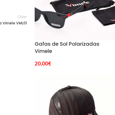
Older
a Vimele VML01
Gafas de Sol Polarizadas
Vimele
20,00
€