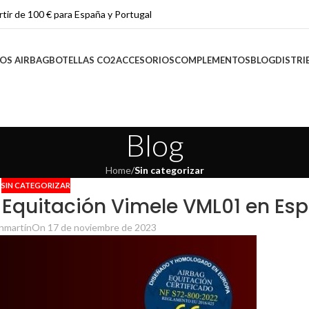
rtir de 100 € para España y Portugal
OS AIRBAG
BOTELLAS CO2
ACCESORIOS
COMPLEMENTOS
BLOG
DISTRI
Blog
Home
/
Sin categorizar
SIN CATEGORIZAR
Equitación Vimele VML01 en Es
nmartín
On 17 de noviembre de 2023