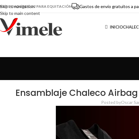
Gastos de envío gratuitos a pa
Skip to navigation
ARTUCHOS DE CO2 PARA EQUITACIÓN
Skip to main content
INICIO
CHALEC
Ensamblaje Chaleco Airbag 
Posted by
Oscar Sa