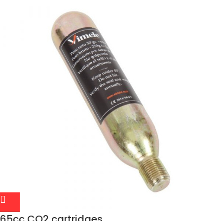
65cc CO2 cartridges