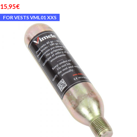
15,95
€
FOR VESTS VML01 XXS