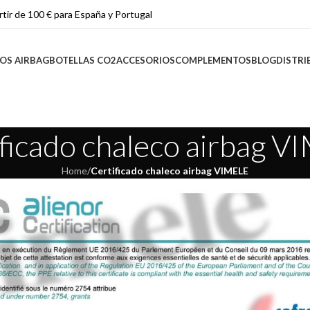
rtir de 100 € para España y Portugal
OS AIRBAG
BOTELLAS CO2
ACCESORIOS
COMPLEMENTOS
BLOG
DISTRI
ficado chaleco airbag 
Home
/
Certificado chaleco airbag VIMELE