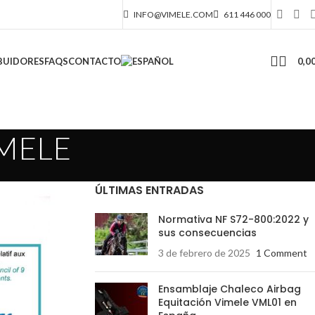
INFO@VIMELE.COM
611 446 000
0,0
BUIDORES
FAQS
CONTACTO
VIMELE
ÚLTIMAS ENTRADAS
Normativa NF S72-800:2022 y
sus consecuencias
3 de febrero de 2025
1 Comment
Ensamblaje Chaleco Airbag
Equitación Vimele VML01 en