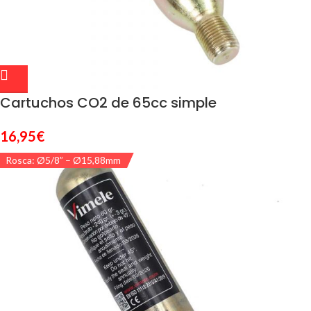
Cartuchos CO2 de 65cc simple
16,95
€
Rosca: Ø5/8” – Ø15,88mm