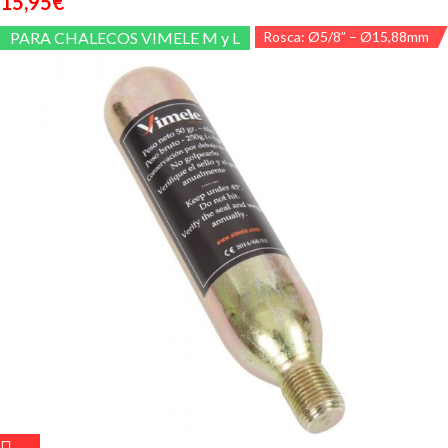
15,95
€
PARA CHALECOS VIMELE M y L
Rosca: Ø5/8” – Ø15,88mm