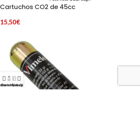
Cartuchos CO2 de 45cc
15,50
€
alecos Airbag
Home
Cartuchos CO2
My account