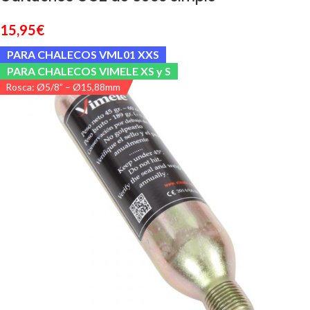
15,95
€
PARA CHALECOS VML01 XXS
PARA CHALECOS VIMELE XS y S
Rosca: Ø5/8” – Ø15,88mm